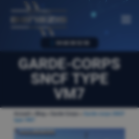
04 68 38 52 58
GARDE-CORPS
SNCF TYPE
VM7
Accueil
»
Blog
»
Garde-Corps
»
Garde-corps SNCF
type VM7