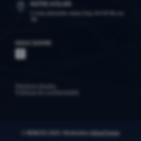
NOTRE ATELIER

2 zone artisanale camp Llarg, 66130 Ille sur
Têt
NOUS SUIVRE
Mentions légales
Politique de confidentialité
© BENEZIS 2020
I
Réalisation
AttrapTemps