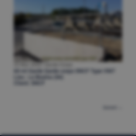
25 Mar 2020
|
Garde-Corps
60 ml Garde Garde-corps SNCF Type VM7
Lieu : Le Boulou (66)
Client: SNCF
Suivant
→