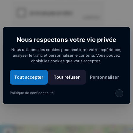
Envoyer
Nous respectons votre vie privée
Nous utilisons des cookies pour améliorer votre expérience,
analyser le trafic et personnaliser le contenu. Vous pouvez
Notre Atelier

choisir les cookies que vous acceptez.
2 zone artisanale camp Llarg,
66130 Ille
sur Têt
Tout accepter
Tout refuser
Personnaliser
TEL :

Politique de confidentialité
04 68 38 52 58
+